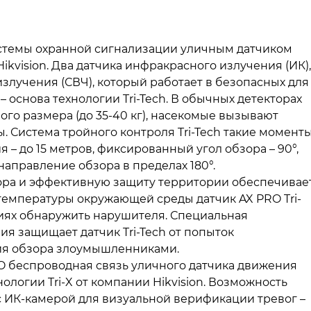
стемы охранной сигнализации уличным датчиком
ikvision. Два датчика инфракрасного излучения (ИК),
злучения (СВЧ), который работает в безопасных для
 основа технологии Tri-Tech. В обычных детекторах
о размера (до 35-40 кг), насекомые вызывают
 Система тройного контроля Tri-Tech такие момент
 – до 15 метров, фиксированный угол обзора – 90°,
аправление обзора в пределах 180°.
ора и эффективную защиту территории обеспечивае
емпературы окружающей среды датчик AX PRO Tri-
виях обнаружить нарушителя. Специальная
я защищает датчик Tri-Tech от попыток
ия обзора злоумышленниками.
O беспроводная связь уличного датчика движения
логии Tri-X от компании Hikvision. Возможность
 ИК-камерой для визуальной верификации тревог –