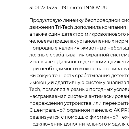
31.01.22 15:25 191 фото: INNOV.RU
Продуктовую линейку беспроводной си
движения Tri-Tech дополнила компания H
а также один детектор микроволнового и
человека пределах установленных норм –
природные явления, животные небольшог
ложные срабатывания охранной системы.
исключает. Дальность детекции движения
при необходимости можно настраивать н
Высокую точность срабатывания детект
имеющий адаптивную систему анализа т
Tech, позволяя в разных погодных усло
настраиваемая система антимаскировани
повреждения устройства или перекрыт
С центральной охранной панелью AX PR
реализуется с помощью фирменной техно
подключения дополнительного модуля с