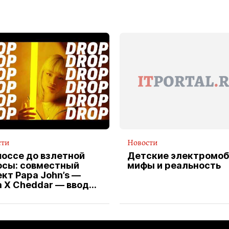
сти
Новости
шоссе до взлетной
Детские электромоб
осы: совместный
мифы и реальность
кт Papa John’s —
a X Cheddar — вводит
клюзивную форму
ителя службы
тавки пиццы