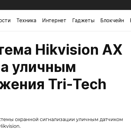
ости
Техника
Интернет
Гаджеты
Блокчейн
ема Hikvision AX
на уличным
жения Tri-Tech
стемы охранной сигнализации уличным датчиком
kvision.