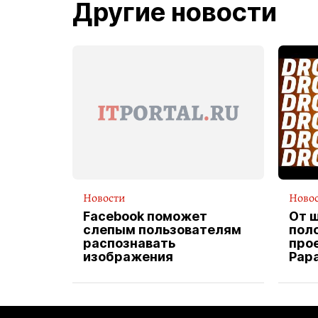
Другие новости
Новости
Ново
Facebook поможет
От 
слепым пользователям
пол
распознавать
прое
изображения
Pap
экс
вод
дос