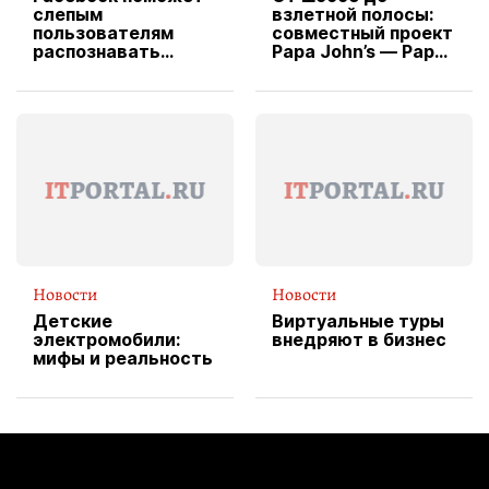
слепым
взлетной полосы:
пользователям
совместный проект
распознавать
Papa John’s — Papa
изображения
X Cheddar —
вводит
эксклюзивную
форму водителя
службы доставки
пиццы
Новости
Новости
Детские
Виртуальные туры
электромобили:
внедряют в бизнес
мифы и реальность