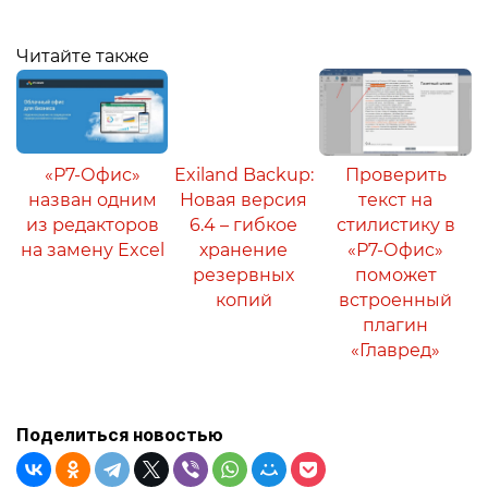
Читайте также
«Р7-Офис»
Exiland Backup:
Проверить
назван одним
Новая версия
текст на
из редакторов
6.4 – гибкое
стилистику в
на замену Excel
хранение
«Р7-Офис»
резервных
поможет
копий
встроенный
плагин
«Главред»
Поделиться новостью