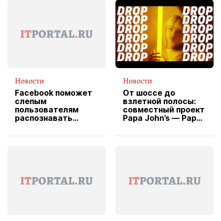
Новости
Новости
Facebook поможет
От шоссе до
слепым
взлетной полосы:
пользователям
совместный проект
распознавать
Papa John’s — Papa
изображения
X Cheddar —
вводит
эксклюзивную
форму водителя
службы доставки
пиццы