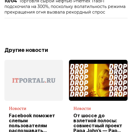
10/04
Торговля сырой нефтью Phemex TradFi
подскочила на 300%, поскольку волатильность режима
прекращения огня вызвала рекордный спрос
Другие новости
Новости
Новости
Facebook поможет
От шоссе до
слепым
взлетной полосы:
пользователям
совместный проект
распознавать
Papa John’s — Papa