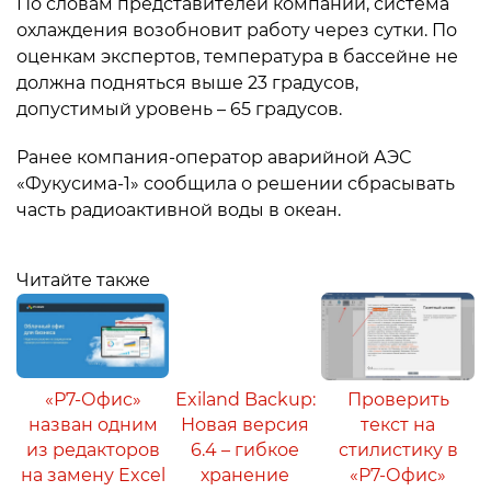
По словам представителей компании, система
охлаждения возобновит работу через сутки. По
оценкам экспертов, температура в бассейне не
должна подняться выше 23 градусов,
допустимый уровень – 65 градусов.
Ранее компания-оператор аварийной АЭС
«Фукусима-1» сообщила о решении сбрасывать
часть радиоактивной воды в океан.
Читайте также
«Р7-Офис»
Exiland Backup:
Проверить
назван одним
Новая версия
текст на
из редакторов
6.4 – гибкое
стилистику в
на замену Excel
хранение
«Р7-Офис»