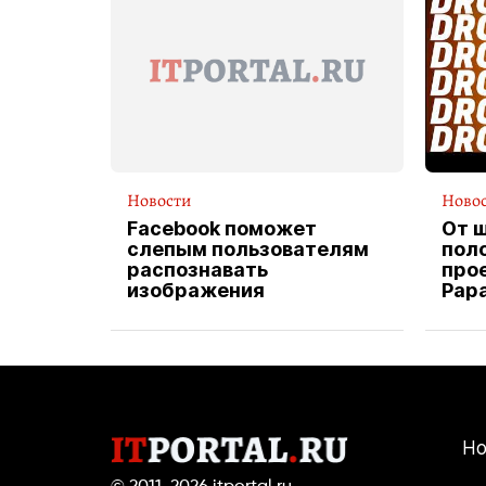
Новости
Ново
Facebook поможет
От 
слепым пользователям
пол
распознавать
прое
изображения
Pap
экс
вод
дос
Но