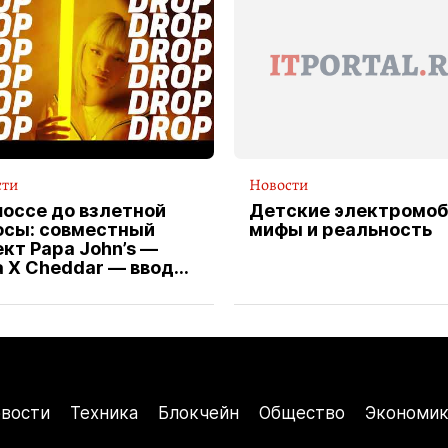
сти
Новости
шоссе до взлетной
Детские электромоб
осы: совместный
мифы и реальность
кт Papa John’s —
a X Cheddar — вводит
клюзивную форму
ителя службы
тавки пиццы
вости
Техника
Блокчейн
Общество
Экономик