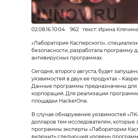
02.08.16 10:04 962 текст: Ирина Клячин
«Лаборатория Касперского», специализ
безопасности, разработала программу д
антивирусных программах.
Сегодня, второго августа, будет запущен
уязвимостей в двух ее продуктах – Kaspers
Данные программы предназначены для 
корпораций. Для реализации программы
площадки HackerOne.
В случае обнаружения уязвимостей «ЛК
долларов тем исследователям, которые 
программы эксперты «Лаборатории Касп
включить следующий уровень программ