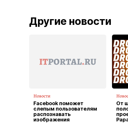
Другие новости
Новости
Ново
Facebook поможет
От 
слепым пользователям
пол
распознавать
прое
изображения
Pap
экс