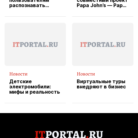
пользователям
совместный проект
распознавать
Papa John’s — Papa
изображения
X Cheddar —
вводит
эксклюзивную
форму водителя
службы доставки
пиццы
Новости
Новости
Детские
Виртуальные туры
электромобили:
внедряют в бизнес
мифы и реальность