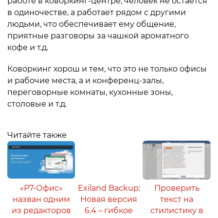
работе в коворкинг-центре, человек не остаётся
в одиночестве, а работает рядом с другими
людьми, что обеспечивает ему общение,
приятные разговоры за чашкой ароматного
кофе и т.д.
Коворкинг хорош и тем, что это не только офисы
и рабочие места, а и конференц-залы,
переговорные комнаты, кухонные зоны,
столовые и т.д.
Читайте также
«Р7-Офис»
Exiland Backup:
Проверить
назван одним
Новая версия
текст на
из редакторов
6.4 – гибкое
стилистику в