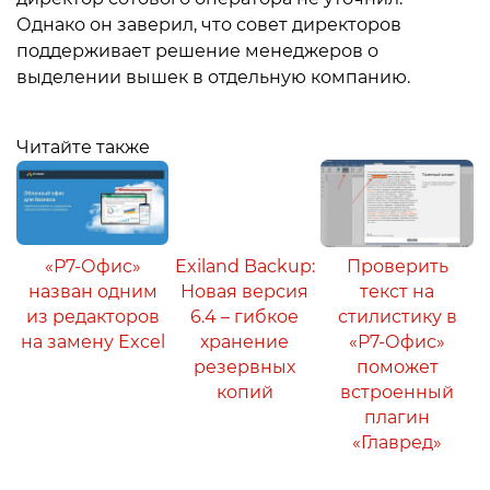
Однако он заверил, что совет директоров
поддерживает решение менеджеров о
выделении вышек в отдельную компанию.
Читайте также
«Р7-Офис»
Exiland Backup:
Проверить
назван одним
Новая версия
текст на
из редакторов
6.4 – гибкое
стилистику в
на замену Excel
хранение
«Р7-Офис»
резервных
поможет
копий
встроенный
плагин
«Главред»