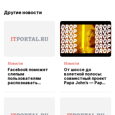
Другие новости
Новости
Новости
Facebook поможет
От шоссе до
слепым
взлетной полосы:
пользователям
совместный проект
распознавать
Papa John’s — Papa
изображения
X Cheddar —
вводит
эксклюзивную
форму водителя
службы доставки
пиццы