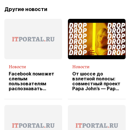
Другие новости
Новости
Новости
Facebook поможет
От шоссе до
слепым
взлетной полосы:
пользователям
совместный проект
распознавать
Papa John’s — Papa
изображения
X Cheddar —
вводит
эксклюзивную
форму водителя
службы доставки
пиццы