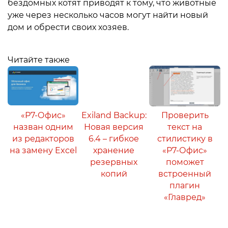
бездомных котят приводят к тому, что животные
уже через несколько часов могут найти новый
дом и обрести своих хозяев.
Читайте также
«Р7-Офис»
Exiland Backup:
Проверить
назван одним
Новая версия
текст на
из редакторов
6.4 – гибкое
стилистику в
на замену Excel
хранение
«Р7-Офис»
резервных
поможет
копий
встроенный
плагин
«Главред»