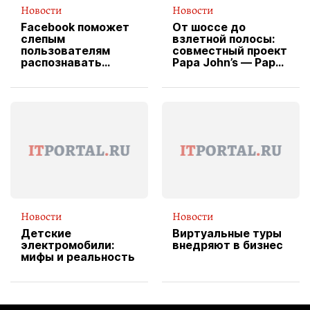
Новости
Новости
Facebook поможет
От шоссе до
слепым
взлетной полосы:
пользователям
совместный проект
распознавать
Papa John’s — Papa
изображения
X Cheddar —
вводит
эксклюзивную
форму водителя
службы доставки
пиццы
Новости
Новости
Детские
Виртуальные туры
электромобили:
внедряют в бизнес
мифы и реальность