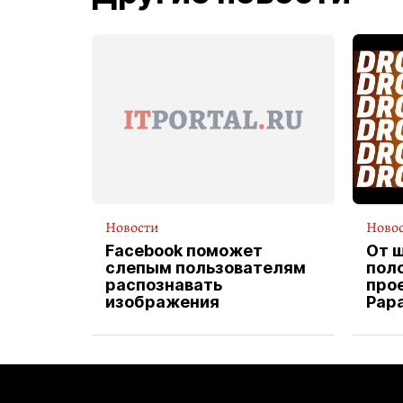
Новости
Ново
Facebook поможет
От 
слепым пользователям
пол
распознавать
прое
изображения
Pap
экс
вод
дос