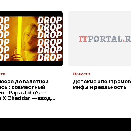
сти
Новости
шоссе до взлетной
Детские электромоб
осы: совместный
мифы и реальность
кт Papa John’s —
a X Cheddar — вводит
клюзивную форму
ителя службы
тавки пиццы