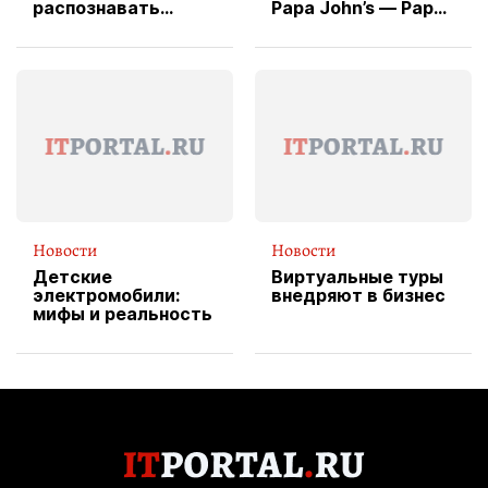
распознавать
Papa John’s — Papa
изображения
X Cheddar —
вводит
эксклюзивную
форму водителя
службы доставки
пиццы
Новости
Новости
Детские
Виртуальные туры
электромобили:
внедряют в бизнес
мифы и реальность