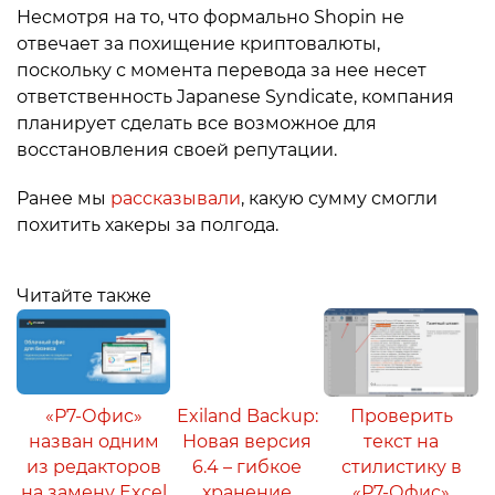
Несмотря на то, что формально Shopin не
отвечает за похищение криптовалюты,
поскольку с момента перевода за нее несет
ответственность Japanese Syndicate, компания
планирует сделать все возможное для
восстановления своей репутации.
Ранее мы
рассказывали
, какую сумму смогли
похитить хакеры за полгода.
Читайте также
«Р7-Офис»
Exiland Backup:
Проверить
назван одним
Новая версия
текст на
из редакторов
6.4 – гибкое
стилистику в
на замену Excel
хранение
«Р7-Офис»