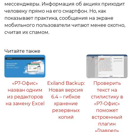
мессенджеры. Информация об акциях приходит
человеку прямо на его смартфон. Но, как
показывает практика, сообщения на экране
мобильного пользователи читают менее охотно,
считая их спамом.
Читайте также
«Р7-Офис»
Exiland Backup:
Проверить
назван одним
Новая версия
текст на
из редакторов
6.4 – гибкое
стилистику в
на замену Excel
хранение
«Р7-Офис»
резервных
поможет
копий
встроенный
плагин
«Главред»