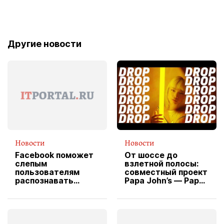
Другие новости
Новости
Новости
Facebook поможет
От шоссе до
слепым
взлетной полосы:
пользователям
совместный проект
распознавать
Papa John’s — Papa
изображения
X Cheddar —
вводит
эксклюзивную
форму водителя
службы доставки