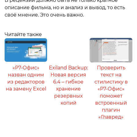
В рецензии должно быть не только кратное
описание фильма, но и анализ и вывод, то есть
своё мнение. Это очень важно.
Читайте также
«Р7-Офис»
Exiland Backup:
Проверить
назван одним
Новая версия
текст на
из редакторов
6.4 – гибкое
стилистику в
на замену Excel
хранение
«Р7-Офис»
резервных
поможет
копий
встроенный
плагин
«Главред»