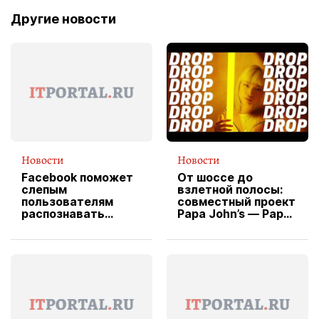
Другие новости
Новости
Новости
Facebook поможет
От шоссе до
слепым
взлетной полосы:
пользователям
совместный проект
распознавать
Papa John’s — Papa
изображения
X Cheddar —
вводит
эксклюзивную
форму водителя
службы доставки
пиццы