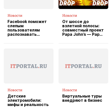
Новости
Новости
Facebook поможет
От шоссе до
слепым
взлетной полосы:
пользователям
совместный проект
распознавать
Papa John’s — Papa
изображения
X Cheddar —
вводит
эксклюзивную
форму водителя
службы доставки
пиццы
Новости
Новости
Детские
Виртуальные туры
электромобили:
внедряют в бизнес
мифы и реальность