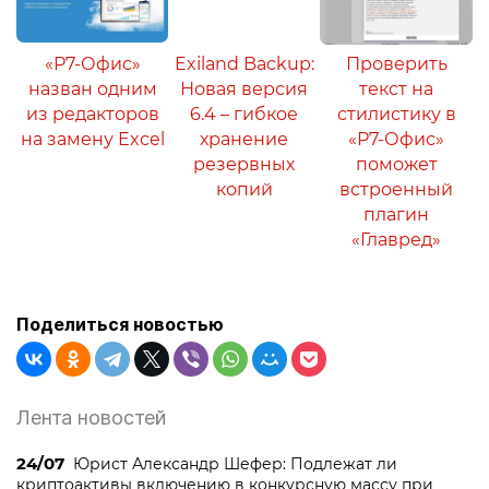
«Р7-Офис»
Exiland Backup:
Проверить
назван одним
Новая версия
текст на
из редакторов
6.4 – гибкое
стилистику в
на замену Excel
хранение
«Р7-Офис»
резервных
поможет
копий
встроенный
плагин
«Главред»
Поделиться новостью
Лента новостей
24/07
Юрист Александр Шефер: Подлежат ли
криптоактивы включению в конкурсную массу при