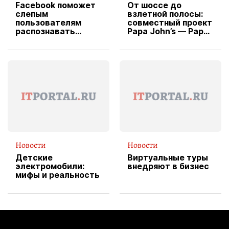
Facebook поможет
От шоссе до
слепым
взлетной полосы:
пользователям
совместный проект
распознавать
Papa John’s — Papa
изображения
X Cheddar —
вводит
эксклюзивную
форму водителя
службы доставки
пиццы
Новости
Новости
Детские
Виртуальные туры
электромобили:
внедряют в бизнес
мифы и реальность