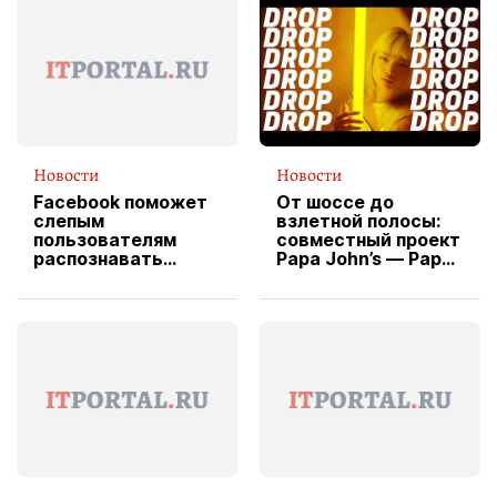
Новости
Новости
Facebook поможет
От шоссе до
слепым
взлетной полосы:
пользователям
совместный проект
распознавать
Papa John’s — Papa
изображения
X Cheddar —
вводит
эксклюзивную
форму водителя
службы доставки
пиццы