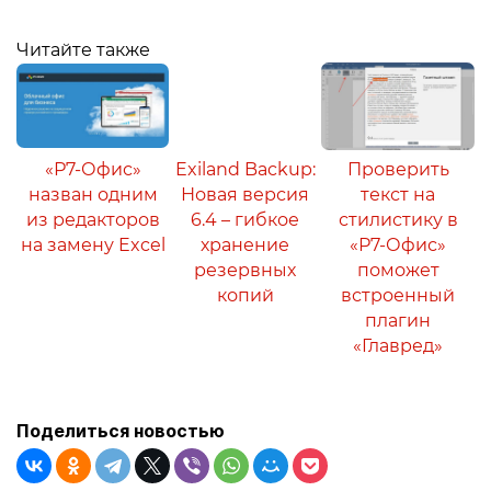
Читайте также
«Р7-Офис»
Exiland Backup:
Проверить
назван одним
Новая версия
текст на
из редакторов
6.4 – гибкое
стилистику в
на замену Excel
хранение
«Р7-Офис»
резервных
поможет
копий
встроенный
плагин
«Главред»
Поделиться новостью