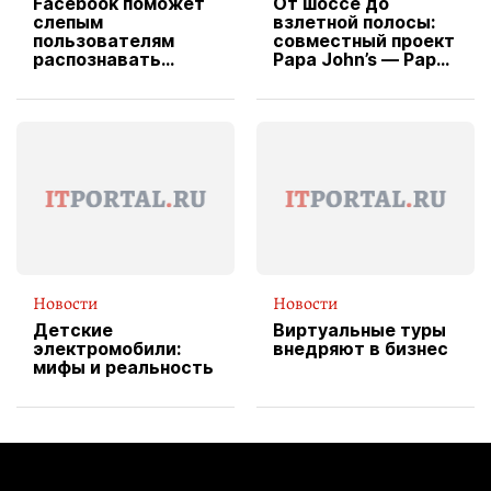
Facebook поможет
От шоссе до
слепым
взлетной полосы:
пользователям
совместный проект
распознавать
Papa John’s — Papa
изображения
X Cheddar —
вводит
эксклюзивную
форму водителя
службы доставки
пиццы
Новости
Новости
Детские
Виртуальные туры
электромобили:
внедряют в бизнес
мифы и реальность