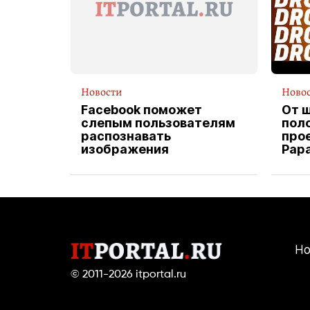
Новости
Ново
Facebook поможет
От 
слепым пользователям
пол
распознавать
прое
изображения
Pap
экс
вод
дос
Но
© 2011-2026
itportal.ru