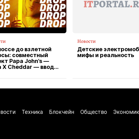
сти
Новости
шоссе до взлетной
Детские электромоб
осы: совместный
мифы и реальность
кт Papa John’s —
a X Cheddar — вводит
клюзивную форму
ителя службы
тавки пиццы
вости
Техника
Блокчейн
Общество
Экономик