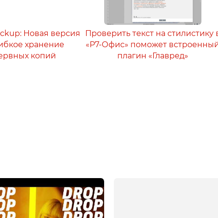
ackup: Новая версия
Проверить текст на стилистику 
 гибкое хранение
«Р7-Офис» поможет встроенны
ервных копий
плагин «Главред»