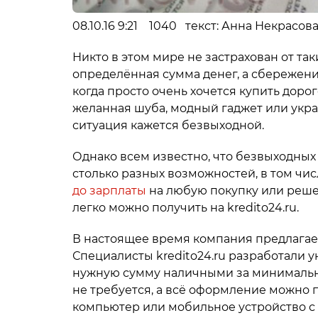
08.10.16 9:21 1040 текст: Анна Некрасов
Никто в этом мире не застрахован от так
определённая сумма денег, а сбережени
когда просто очень хочется купить дорог
желанная шуба, модный гаджет или укра
ситуация кажется безвыходной.
Однако всем известно, что безвыходных 
столько разных возможностей, в том чи
до зарплаты
на любую покупку или реше
легко можно получить на kredito24.ru.
В настоящее время компания предлагает
Специалисты kredito24.ru разработали
нужную сумму наличными за минимально
не требуется, а всё оформление можно п
компьютер или мобильное устройство с 