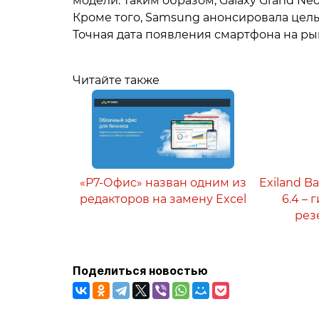
модели. Таким образом, Galaxy Grand Neo
Кроме того, Samsung анонсировала целы
Точная дата появления смартфона на ры
Читайте также
«Р7-Офис» назван одним из
Exiland B
редакторов на замену Excel
6.4 –
рез
Поделиться новостью