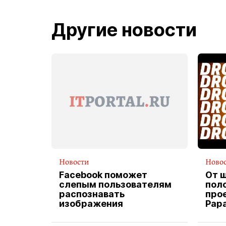
Другие новости
Новости
Ново
Facebook поможет
От 
слепым пользователям
пол
распознавать
прое
изображения
Pap
экс
вод