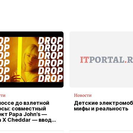
сти
Новости
шоссе до взлетной
Детские электромоб
осы: совместный
мифы и реальность
кт Papa John’s —
a X Cheddar — вводит
клюзивную форму
ителя службы