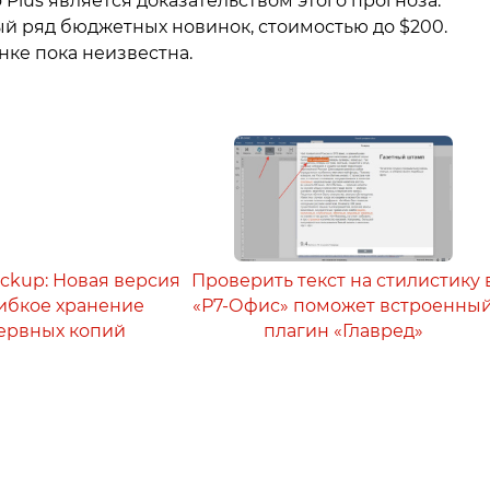
 Plus является доказательством этого прогноза.
й ряд бюджетных новинок, стоимостью до $200.
нке пока неизвестна.
ackup: Новая версия
Проверить текст на стилистику 
 гибкое хранение
«Р7-Офис» поможет встроенны
ервных копий
плагин «Главред»