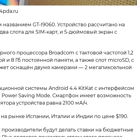
 4pda.ru
 названием GT-I9060. Устройство рассчитано на
ва слота для SIM-карт, и 5-дюймовый экран с
ного процессора Broadcom с тактовой частотой 1,2
й и 8 Гб постоянной памяти, а также слот microSD, с
джет оснащён двумя камерами — 2 мегапиксельной
ационной системы Android 4.4 KitKat с интерфейсом
 Power Saving Mode. Смартфон имеет возможность
ятора устройства равна 2100 мА/ч.
а рынке Испании, Италии и Индии по цене $190.
у производители будут делать ставки на бюджетные