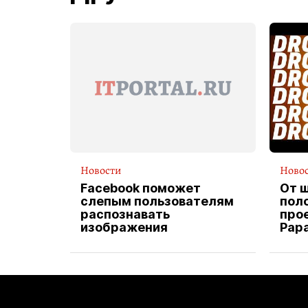
Новости
Ново
Facebook поможет
От 
слепым пользователям
пол
распознавать
прое
изображения
Pap
экс
вод
дос