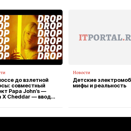
сти
Новости
шоссе до взлетной
Детские электромоб
осы: совместный
мифы и реальность
кт Papa John’s —
a X Cheddar — вводит
клюзивную форму
ителя службы
тавки пиццы