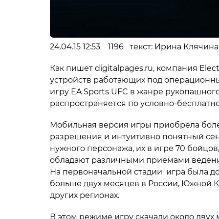
24.04.15 12:53 1196 текст: Ирина Клячин
Как пишет digitalpages.ru, компания Ele
устройств работающих под операционны
игру EA Sports UFC в жанре рукопашного
распространяется по условно-бесплатн
Мобильная версия игры приобрела более
разрешения и интуитивно понятный се
нужного персонажа, их в игре 70 бойцов
обладают различными приемами ведени
На первоначальной стадии игра была до
больше двух месяцев в России, Южной Ко
других регионах.
В этом режиме игру скачали около двух