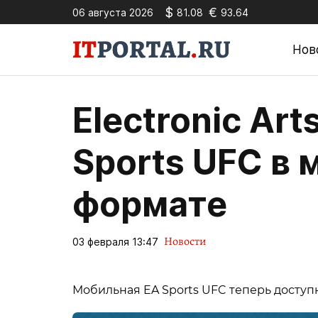
$
€
06 августа 2026
81.08
93.64
Нов
Electronic Ar
Sports UFC в
формате
Новости
03 февраля 13:47
Мобильная EA Sports UFC теперь доступн