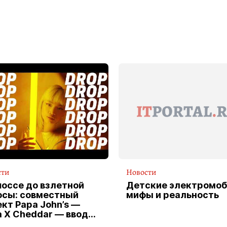
сти
Новости
шоссе до взлетной
Детские электромоб
осы: совместный
мифы и реальность
кт Papa John’s —
a X Cheddar — вводит
клюзивную форму