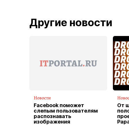
Другие новости
Новости
Ново
Facebook поможет
От 
слепым пользователям
пол
распознавать
прое
изображения
Pap
экс