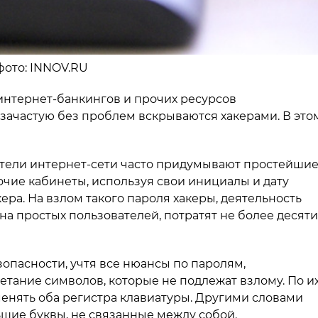
 фото: INNOV.RU
интернет-банкингов и прочих ресурсов
и зачастую без проблем вскрываются хакерами. В это
ватели интернет-сети часто придумывают простейши
бочие кабинеты, используя свои инициалы и дату
ера. На взлом такого пароля хакеры, деятельность
на простых пользователей, потратят не более десяти
пасности, учтя все нюансы по паролям,
тание символов, которые не подлежат взлому. По и
менять оба регистра клавиатуры. Другими словами
ьшие буквы, не связанные между собой.