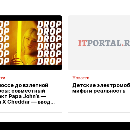
сти
Новости
шоссе до взлетной
Детские электромоб
осы: совместный
мифы и реальность
кт Papa John’s —
a X Cheddar — вводит
клюзивную форму
ителя службы
тавки пиццы