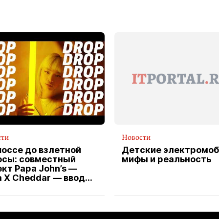
сти
Новости
шоссе до взлетной
Детские электромоб
осы: совместный
мифы и реальность
кт Papa John’s —
a X Cheddar — вводит
клюзивную форму
ителя службы
тавки пиццы