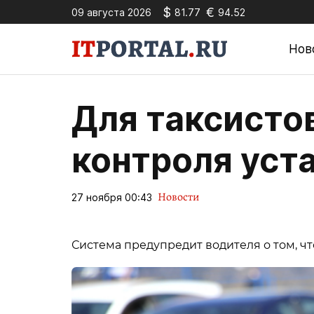
$
€
09 августа 2026
81.77
94.52
Нов
Для таксисто
контроля уст
Новости
27 ноября 00:43
Система предупредит водителя о том, чт