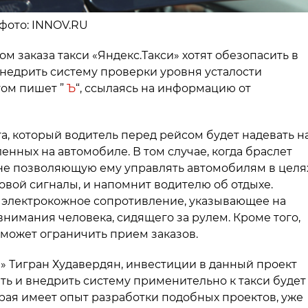
 фото: INNOV.RU
 заказа такси «Яндекс.Такси» хотят обезопасить в
недрить систему проверки уровня усталости
том пишет ”
Ъ
“, ссылаясь на информацию от
а, который водитель перед рейсом будет надевать н
вленных на автомобиле. В том случае, когда браслет
 не позволяющую ему управлять автомобилям в целя
ковой сигналы, и напомнит водителю об отдыхе.
т электрокожное сопротивление, указывающее на
имания человека, сидящего за рулем. Кроме того,
 может ограничить прием заказов.
и» Тигран Худавердян, инвестиции в данный проект
ать и внедрить систему применительно к такси будет
рая имеет опыт разработки подобных проектов, уже