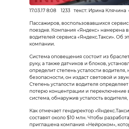
17.03.17 8:08 1233 текст: Ирина Клячина
Пассажиров, воспользовавшихся сервисом
поездке. Компания «Яндекс» намерена в
водителей сервиса «Яндекс.Такси». Об э
компании.
Система оповещения состоит из браслет
руку, а также датчиков и блоков, устано
определит степень усталости водителя,
безопасности, он издаст световой и зву
Степень усталости водителя определяе
потерю концентрации и переключение вн
система, обнаружив усталость водителя,
Как отмечает гендиректор «Яндекс.Такс
составят около $10 млн. Чтобы разработ
приглашена компания «Нейроком», кото