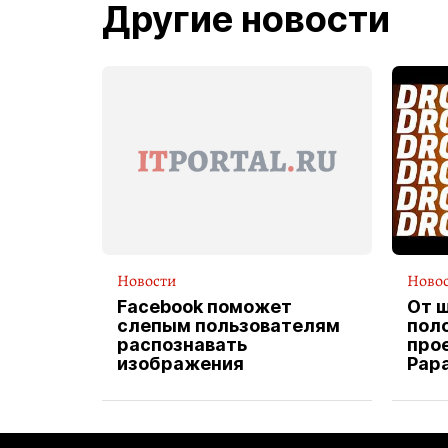
Другие новости
Новости
Ново
Facebook поможет
От 
слепым пользователям
пол
распознавать
прое
изображения
Pap
экс
вод
дос