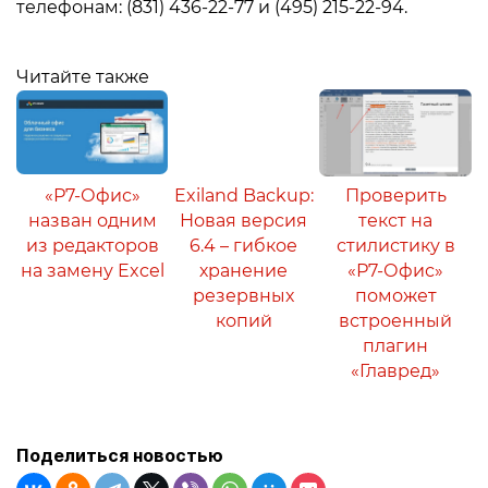
телефонам: (831) 436-22-77 и (495) 215-22-94.
Читайте также
«Р7-Офис»
Exiland Backup:
Проверить
назван одним
Новая версия
текст на
из редакторов
6.4 – гибкое
стилистику в
на замену Excel
хранение
«Р7-Офис»
резервных
поможет
копий
встроенный
плагин
«Главред»
Поделиться новостью