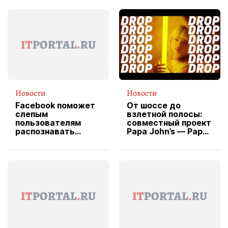
Новости
Новости
Facebook поможет
От шоссе до
слепым
взлетной полосы:
пользователям
совместный проект
распознавать
Papa John’s — Papa
изображения
X Cheddar —
вводит
эксклюзивную
форму водителя
службы доставки
пиццы