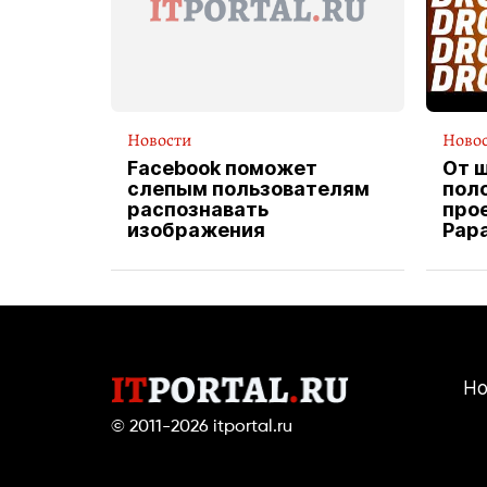
Новости
Ново
Facebook поможет
От 
слепым пользователям
пол
распознавать
прое
изображения
Pap
экс
вод
дос
Но
© 2011-2026
itportal.ru