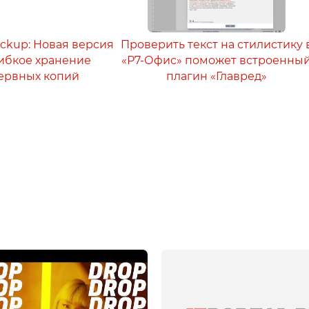
ackup: Новая версия
Проверить текст на стилистику 
 гибкое хранение
«Р7-Офис» поможет встроенны
ервных копий
плагин «Главред»