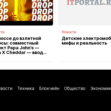
сти
Новости
шоссе до взлетной
Детские электромоб
осы: совместный
мифы и реальность
кт Papa John’s —
a X Cheddar — вводит
клюзивную форму
ителя службы
тавки пиццы
вости
Техника
Блокчейн
Общество
Экономик