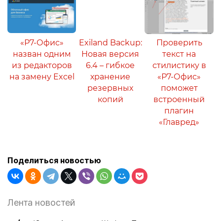
«Р7-Офис»
Exiland Backup:
Проверить
назван одним
Новая версия
текст на
из редакторов
6.4 – гибкое
стилистику в
на замену Excel
хранение
«Р7-Офис»
резервных
поможет
копий
встроенный
плагин
«Главред»
Поделиться новостью
Лента новостей