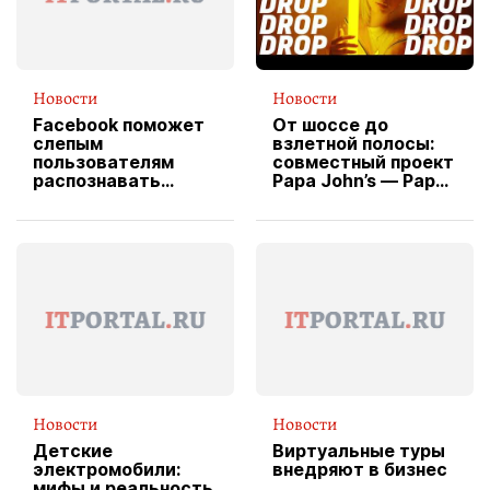
Новости
Новости
Facebook поможет
От шоссе до
слепым
взлетной полосы:
пользователям
совместный проект
распознавать
Papa John’s — Papa
изображения
X Cheddar —
вводит
эксклюзивную
форму водителя
службы доставки
пиццы
Новости
Новости
Детские
Виртуальные туры
электромобили:
внедряют в бизнес
мифы и реальность