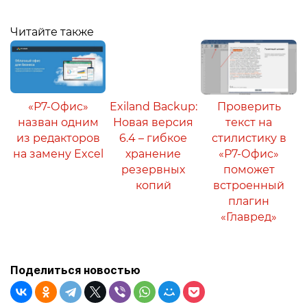
Читайте также
«Р7-Офис»
Exiland Backup:
Проверить
назван одним
Новая версия
текст на
из редакторов
6.4 – гибкое
стилистику в
на замену Excel
хранение
«Р7-Офис»
резервных
поможет
копий
встроенный
плагин
«Главред»
Поделиться новостью