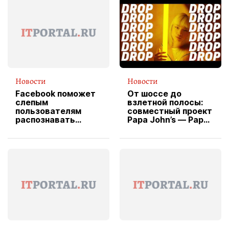
Новости
Новости
Facebook поможет
От шоссе до
слепым
взлетной полосы:
пользователям
совместный проект
распознавать
Papa John’s — Papa
изображения
X Cheddar —
вводит
эксклюзивную
форму водителя
службы доставки
пиццы