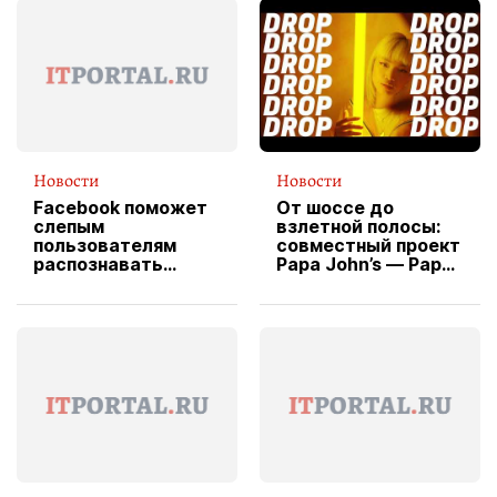
Новости
Новости
Facebook поможет
От шоссе до
слепым
взлетной полосы:
пользователям
совместный проект
распознавать
Papa John’s — Papa
изображения
X Cheddar —
вводит
эксклюзивную
форму водителя
службы доставки
пиццы