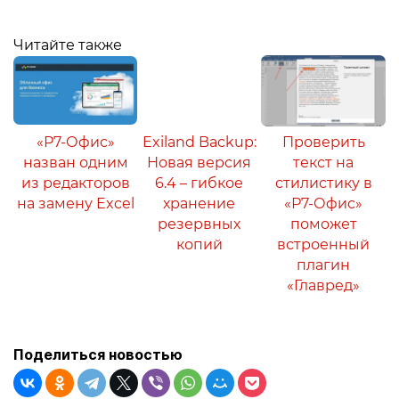
Читайте также
«Р7-Офис»
Exiland Backup:
Проверить
назван одним
Новая версия
текст на
из редакторов
6.4 – гибкое
стилистику в
на замену Excel
хранение
«Р7-Офис»
резервных
поможет
копий
встроенный
плагин
«Главред»
Поделиться новостью