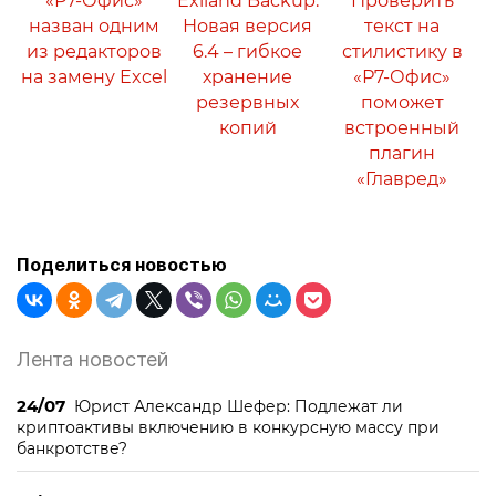
«Р7-Офис»
Exiland Backup:
Проверить
назван одним
Новая версия
текст на
из редакторов
6.4 – гибкое
стилистику в
на замену Excel
хранение
«Р7-Офис»
резервных
поможет
копий
встроенный
плагин
«Главред»
Поделиться новостью
Лента новостей
24/07
Юрист Александр Шефер: Подлежат ли
криптоактивы включению в конкурсную массу при
банкротстве?