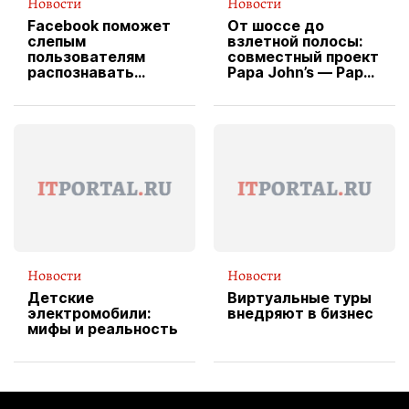
Новости
Новости
Facebook поможет
От шоссе до
слепым
взлетной полосы:
пользователям
совместный проект
распознавать
Papa John’s — Papa
изображения
X Cheddar —
вводит
эксклюзивную
форму водителя
службы доставки
пиццы
Новости
Новости
Детские
Виртуальные туры
электромобили:
внедряют в бизнес
мифы и реальность