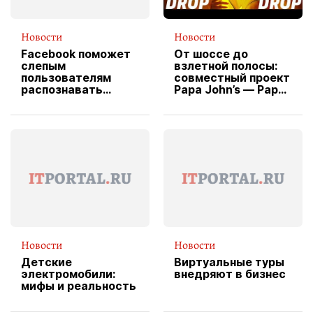
Новости
Новости
Facebook поможет
От шоссе до
слепым
взлетной полосы:
пользователям
совместный проект
распознавать
Papa John’s — Papa
изображения
X Cheddar —
вводит
эксклюзивную
форму водителя
службы доставки
пиццы
Новости
Новости
Детские
Виртуальные туры
электромобили:
внедряют в бизнес
мифы и реальность