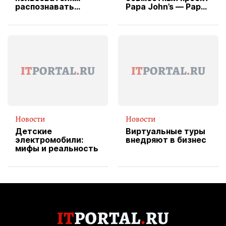
распознавать
Papa John’s — Papa
изображения
X Cheddar —
вводит
эксклюзивную
форму водителя
службы доставки
пиццы
Новости
Новости
Детские
Виртуальные туры
электромобили:
внедряют в бизнес
мифы и реальность