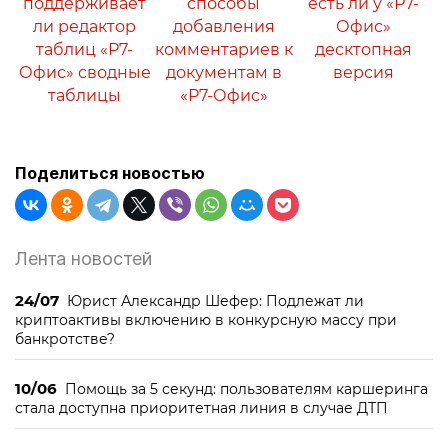
поддерживает
способы
есть ли у «Р7-
ли редактор
добавления
Офис»
таблиц «Р7-
комментариев к
десктопная
Офис» сводные
документам в
версия
таблицы
«Р7-Офис»
Поделиться новостью
Лента новостей
24/07
Юрист Александр Шефер: Подлежат ли
криптоактивы включению в конкурсную массу при
банкротстве?
10/06
Помощь за 5 секунд: пользователям каршеринга
стала доступна приоритетная линия в случае ДТП