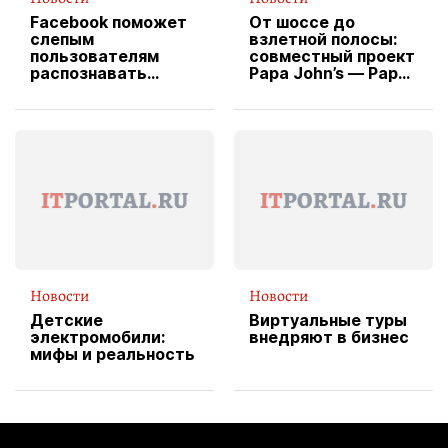
Facebook поможет
От шоссе до
слепым
взлетной полосы:
пользователям
совместный проект
распознавать
Papa John’s — Papa
изображения
X Cheddar —
вводит
эксклюзивную
форму водителя
службы доставки
пиццы
Новости
Новости
Детские
Виртуальные туры
электромобили:
внедряют в бизнес
мифы и реальность