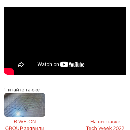
Читайте также
В WE-ON
На выставке
GROUP заявили
Tech Week 2022