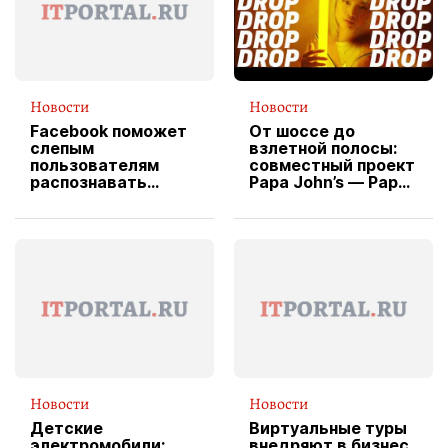
Новости
Новости
Facebook поможет
От шоссе до
слепым
взлетной полосы:
пользователям
совместный проект
распознавать
Papa John’s — Papa
изображения
X Cheddar —
вводит
эксклюзивную
форму водителя
службы доставки
пиццы
Новости
Новости
Детские
Виртуальные туры
электромобили:
внедряют в бизнес