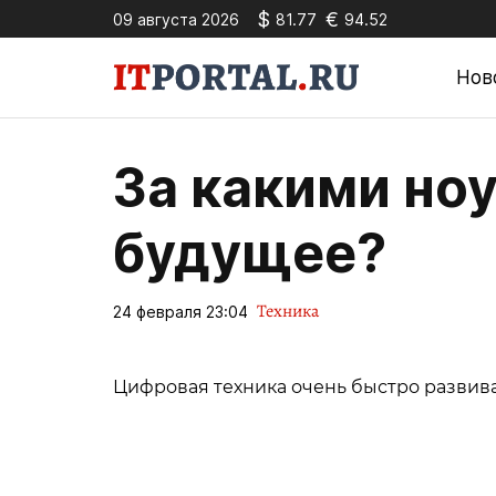
$
€
09 августа 2026
81.77
94.52
Нов
За какими но
будущее?
Техника
24 февраля 23:04
Цифровая техника очень быстро развива