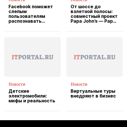
Facebook поможет
От шоссе до
слепым
взлетной полосы:
пользователям
совместный проект
распознавать
Papa John’s — Papa
изображения
X Cheddar —
вводит
эксклюзивную
форму водителя
службы доставки
пиццы
Новости
Новости
Детские
Виртуальные туры
электромобили:
внедряют в бизнес
мифы и реальность