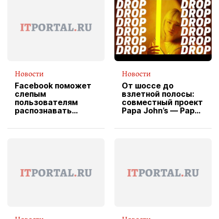
Новости
Новости
Facebook поможет
От шоссе до
слепым
взлетной полосы:
пользователям
совместный проект
распознавать
Papa John’s — Papa
изображения
X Cheddar —
вводит
эксклюзивную
форму водителя
службы доставки
пиццы