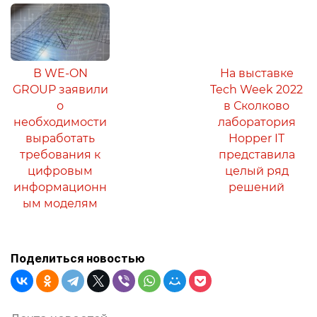
В WE-ON
На выставке
GROUP заявили
Tech Week 2022
о
в Сколково
необходимости
лаборатория
выработать
Hopper IT
требования к
представила
цифровым
целый ряд
информационн
решений
ым моделям
Поделиться новостью