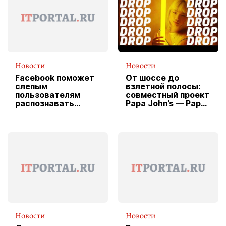
Новости
Новости
Facebook поможет
От шоссе до
слепым
взлетной полосы:
пользователям
совместный проект
распознавать
Papa John’s — Papa
изображения
X Cheddar —
вводит
эксклюзивную
форму водителя
службы доставки
пиццы
Новости
Новости