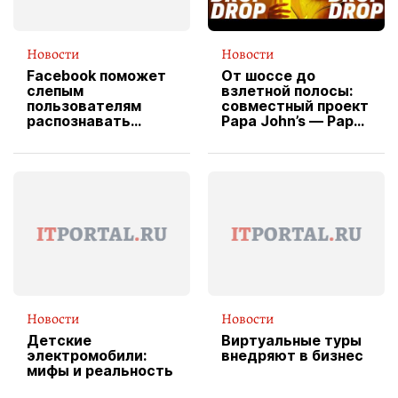
Новости
Новости
Facebook поможет
От шоссе до
слепым
взлетной полосы:
пользователям
совместный проект
распознавать
Papa John’s — Papa
изображения
X Cheddar —
вводит
эксклюзивную
форму водителя
службы доставки
пиццы
Новости
Новости
Детские
Виртуальные туры
электромобили:
внедряют в бизнес
мифы и реальность