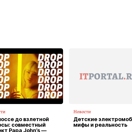
сти
Новости
шоссе до взлетной
Детские электромоб
осы: совместный
мифы и реальность
кт Papa John’s —