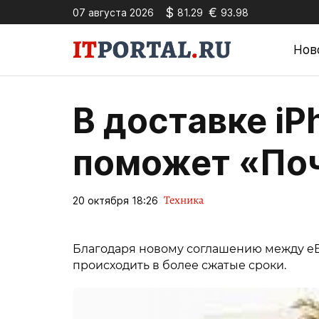
$
€
07 августа 2026
81.29
93.98
Нов
В доставке iPh
поможет «Поч
Техника
20 октября 18:26
Благодаря новому соглашению между eBa
происходить в более сжатые сроки.