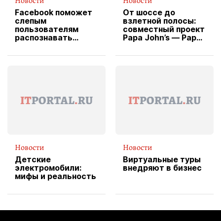
Новости
Новости
Facebook поможет
От шоссе до
слепым
взлетной полосы:
пользователям
совместный проект
распознавать
Papa John’s — Papa
изображения
X Cheddar —
вводит
эксклюзивную
форму водителя
службы доставки
пиццы
Новости
Новости
Детские
Виртуальные туры
электромобили:
внедряют в бизнес
мифы и реальность