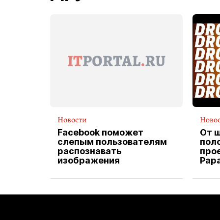
Новости
Ново
Facebook поможет
От 
слепым пользователям
пол
распознавать
прое
изображения
Pap
экс
вод
дос