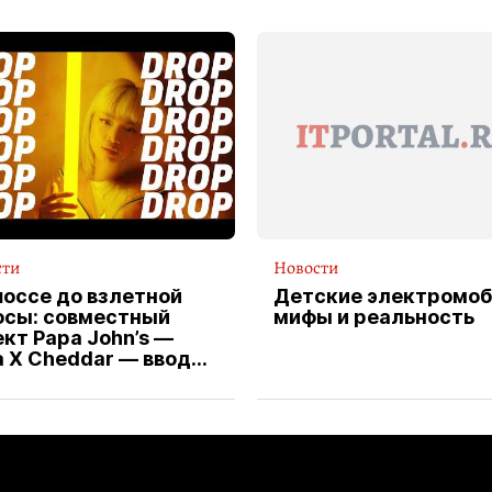
сти
Новости
шоссе до взлетной
Детские электромоб
осы: совместный
мифы и реальность
кт Papa John’s —
a X Cheddar — вводит
клюзивную форму
ителя службы
тавки пиццы