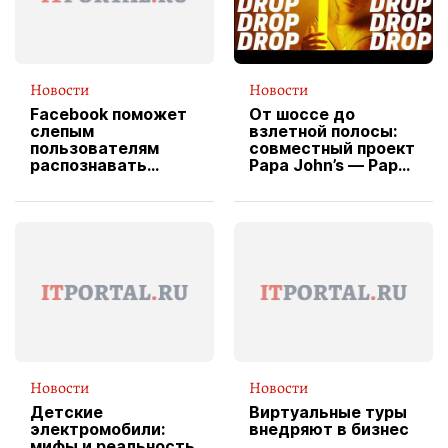
Новости
Новости
Facebook поможет
От шоссе до
слепым
взлетной полосы:
пользователям
совместный проект
распознавать
Papa John’s — Papa
изображения
X Cheddar —
вводит
эксклюзивную
форму водителя
службы доставки
пиццы
Новости
Новости
Детские
Виртуальные туры
электромобили:
внедряют в бизнес
мифы и реальность