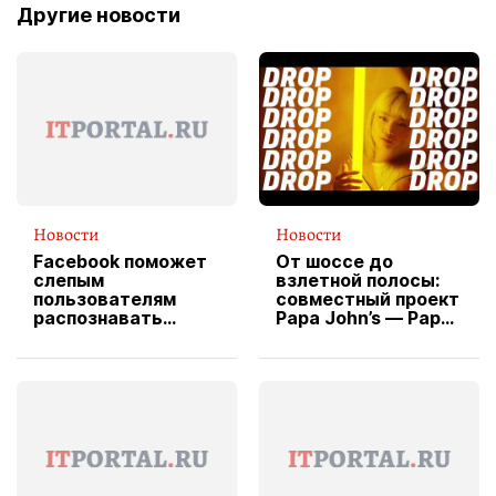
Другие новости
Новости
Новости
Facebook поможет
От шоссе до
слепым
взлетной полосы:
пользователям
совместный проект
распознавать
Papa John’s — Papa
изображения
X Cheddar —
вводит
эксклюзивную
форму водителя
службы доставки
пиццы