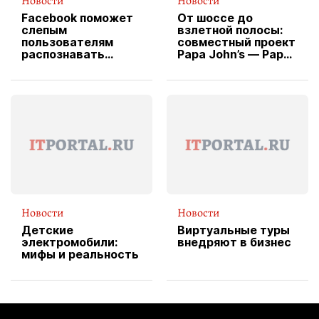
Новости
Новости
Facebook поможет
От шоссе до
слепым
взлетной полосы:
пользователям
совместный проект
распознавать
Papa John’s — Papa
изображения
X Cheddar —
вводит
эксклюзивную
форму водителя
службы доставки
пиццы
Новости
Новости
Детские
Виртуальные туры
электромобили:
внедряют в бизнес
мифы и реальность