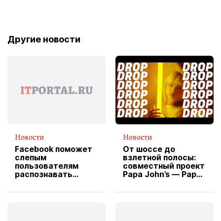
Другие новости
Новости
Новости
Facebook поможет
От шоссе до
слепым
взлетной полосы:
пользователям
совместный проект
распознавать
Papa John’s — Papa
изображения
X Cheddar —
вводит
эксклюзивную
форму водителя
службы доставки