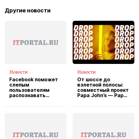
Другие новости
Новости
Новости
Facebook поможет
От шоссе до
слепым
взлетной полосы:
пользователям
совместный проект
распознавать
Papa John’s — Papa
изображения
X Cheddar —
вводит
эксклюзивную
форму водителя
службы доставки
пиццы