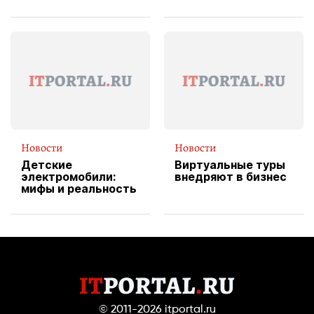
изображения
X Cheddar —
вводит
эксклюзивную
форму водителя
службы доставки
пиццы
Новости
Новости
Детские
Виртуальные туры
электромобили:
внедряют в бизнес
мифы и реальность
© 2011-2026
itportal.ru