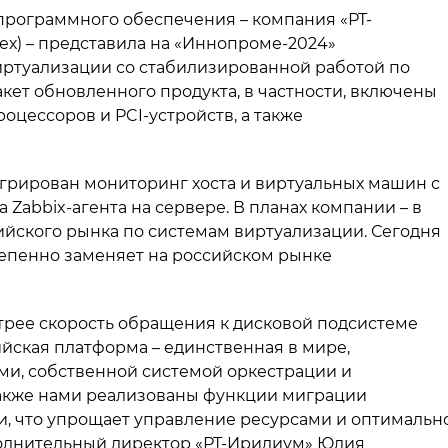
рограммного обеспечения – компания «РТ-
ех) – представила на «Иннопроме-2024»
ртуализации со стабилизированной работой по
кет обновленного продукта, в частности, включены
цессоров и PCI-устройств, а также
рирован мониторинг хоста и виртуальных машин с
ка Zabbix-агента на сервере. В планах компании – в
ийского рынка по системам виртуализации. Сегодня
епенно заменяет на российском рынке
трее скорость обращения к дисковой подсистеме
йская платформа – единственная в мире,
и, собственной системой оркестрации и
акже нами реализованы функции миграции
, что упрощает управление ресурсами и оптимальн
сполнительный директор «РТ-Иридиум» Юлия