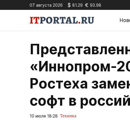
$
€
07 августа 2026
81.29
93.98
Нов
Представленн
«Иннопром-2
Ростеха заме
софт в росси
Техника
10 июля 18:28