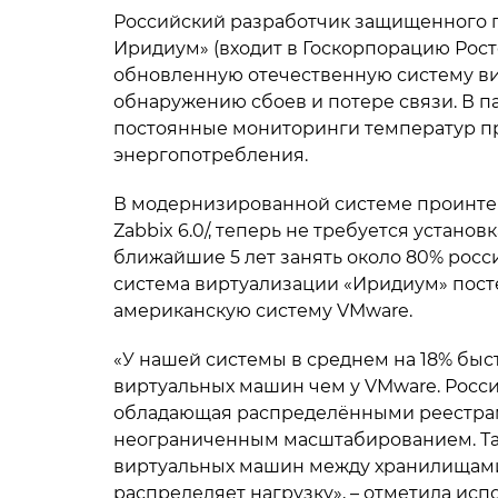
Российский разработчик защищенного п
Иридиум» (входит в Госкорпорацию Рост
обновленную отечественную систему ви
обнаружению сбоев и потере связи. В па
постоянные мониторинги температур про
энергопотребления.
В модернизированной системе проинтег
Zabbix 6.0/, теперь не требуется установ
ближайшие 5 лет занять около 80% росс
система виртуализации «Иридиум» пост
американскую систему VMware.
«У нашей системы в среднем на 18% быс
виртуальных машин чем у VMware. Росси
обладающая распределёнными реестрам
неограниченным масштабированием. Т
виртуальных машин между хранилищами
распределяет нагрузку», – отметила и