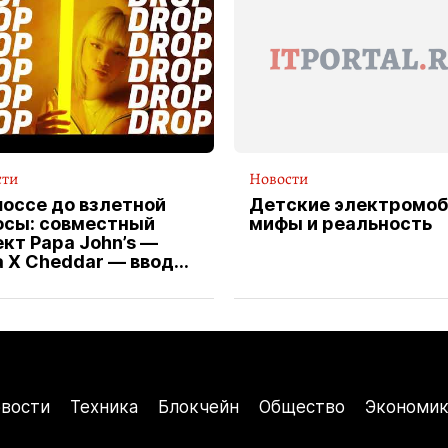
сти
Новости
шоссе до взлетной
Детские электромоб
осы: совместный
мифы и реальность
кт Papa John’s —
a X Cheddar — вводит
клюзивную форму
ителя службы
тавки пиццы
вости
Техника
Блокчейн
Общество
Экономик