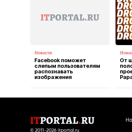
Новости
Ново
Facebook поможет
От 
слепым пользователям
пол
распознавать
прое
изображения
Pap
экс
вод
дос
Но
© 2011-2026
itportal.ru