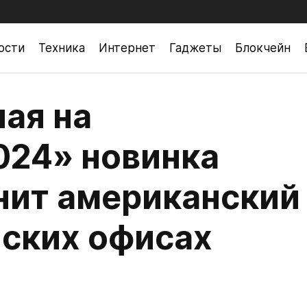
ости
Техника
Интернет
Гаджеты
Блокчейн
ая на
024» новинка
нит американский
йских офисах